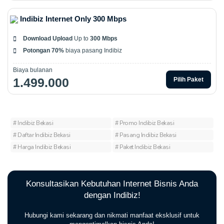
Indibiz Internet Only 300 Mbps
Download Upload
Up to
300 Mbps
Potongan 70%
biaya pasang Indibiz
Biaya bulanan
1.499.000
Pilih Paket
# Indibiz Bekasi
# Promo Indibiz Bekasi
# Daftar Indibiz Bekasi
# Pasang Indibiz Bekasi
# Harga Indibiz Bekasi
# Paket Indibiz Bekasi
Konsultasikan Kebutuhan Internet Bisnis Anda
dengan Indibiz!
Hubungi kami sekarang dan nikmati manfaat eksklusif untuk