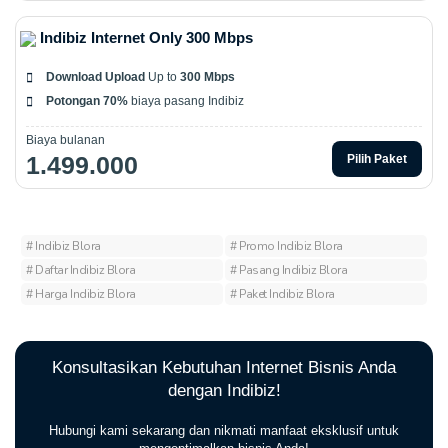
Indibiz Internet Only 300 Mbps
Download Upload
Up to
300 Mbps
Potongan 70%
biaya pasang Indibiz
Biaya bulanan
1.499.000
Pilih Paket
# Indibiz Blora
# Promo Indibiz Blora
# Daftar Indibiz Blora
# Pasang Indibiz Blora
# Harga Indibiz Blora
# Paket Indibiz Blora
Konsultasikan Kebutuhan Internet Bisnis Anda
dengan Indibiz!
Hubungi kami sekarang dan nikmati manfaat eksklusif untuk