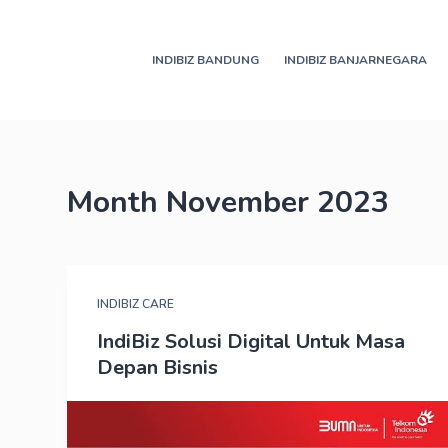
S
k
INDIBIZ BANDUNG
INDIBIZ BANJARNEGARA
i
p
t
o
c
Month
November 2023
o
n
t
e
INDIBIZ CARE
n
t
IndiBiz Solusi Digital Untuk Masa
Depan Bisnis